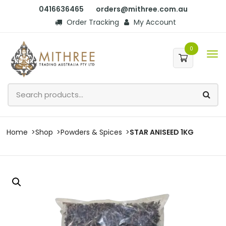
0416636465
orders@mithree.com.au
Order Tracking
My Account
0
Home
Shop
Powders & Spices
STAR ANISEED 1KG