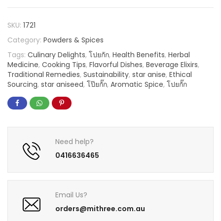
SKU:
1721
Category:
Powders & Spices
Tags:
Culinary Delights
,
โปยกัก
,
Health Benefits
,
Herbal
Medicine
,
Cooking Tips
,
Flavorful Dishes
,
Beverage Elixirs
,
Traditional Remedies
,
Sustainability
,
star anise
,
Ethical
Sourcing
,
star aniseed
,
โป๊ยกั๊ก
,
Aromatic Spice
,
โปยกั๊ก
Need help?
0416636465
Email Us?
orders@mithree.com.au