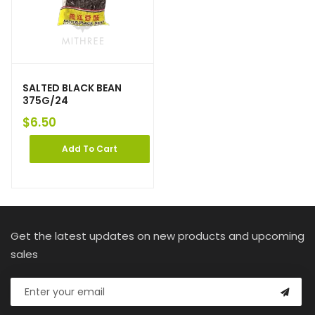
SALTED BLACK BEAN
375G/24
$
6.50
Add To Cart
Get the latest updates on new products and upcoming
sales