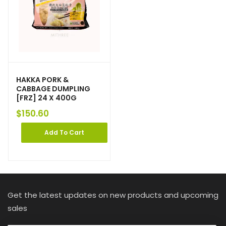
HAKKA PORK &
CABBAGE DUMPLING
[FRZ] 24 X 400G
$
150.60
Add To Cart
Get the latest updates on new products and upcoming
sales