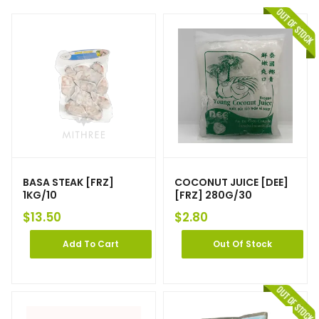
BASA STEAK [FRZ]
COCONUT JUICE [DEE]
1KG/10
[FRZ] 280G/30
$
13.50
$
2.80
Add To Cart
Out Of Stock