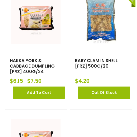
HAKKA PORK &
BABY CLAM IN SHELL
CABBAGE DUMPLING
[FRZ] 500G/20
[FRZ] 400G/24
$
6.15
$
7.50
$
4.20
–
Add To Cart
Out Of Stock