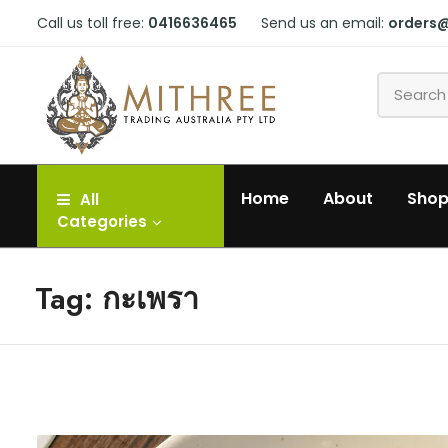
Call us toll free:
0416636465
Send us an email:
orders
Home
About
Sho
All
Categories
Tag: กะเพรา