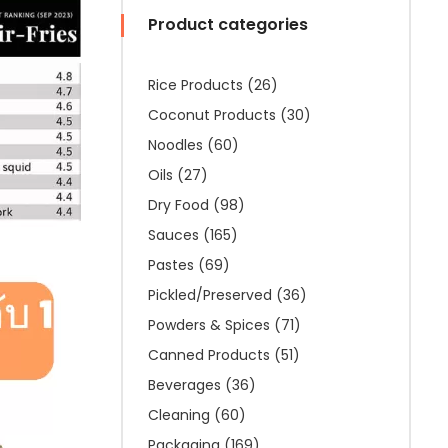
Product categories
Rice Products
(26)
Coconut Products
(30)
Noodles
(60)
Oils
(27)
Dry Food
(98)
Sauces
(165)
Pastes
(69)
Pickled/Preserved
(36)
Powders & Spices
(71)
Canned Products
(51)
Beverages
(36)
Cleaning
(60)
Packaging
(169)