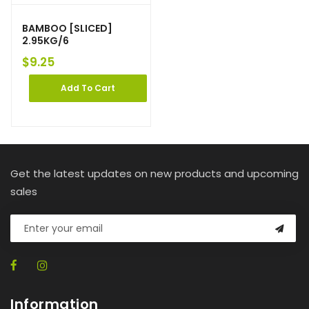
BAMBOO [SLICED]
2.95KG/6
$
9.25
Add To Cart
Get the latest updates on new products and upcoming
sales
Information