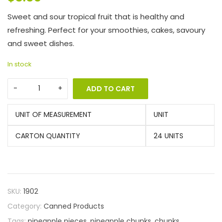
Sweet and sour tropical fruit that is healthy and
refreshing. Perfect for your smoothies, cakes, savoury
and sweet dishes.
In stock
ADD TO CART
UNIT OF MEASUREMENT
UNIT
CARTON QUANTITY
24 UNITS
SKU:
1902
Category:
Canned Products
Tags:
pineapple pieces
,
pineapple chunks
,
chunks
,